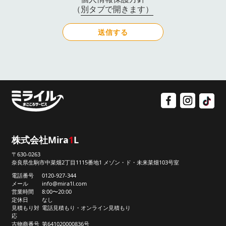
（別タブで開きます）
株式会社Mira
1
L
〒630-0263
奈良県生駒市中菜畑2丁目1115番地1 メゾン・ド・未来菜畑103号室
電話番号
0120-927-344
メール
info@mira1l.com
営業時間
8:00〜20:00
定休日
なし
見積もり対
電話見積もり・オンライン見積もり
応
古物商番号
第641020000836号