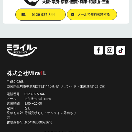
0120-927-344
メールで無料相談する
株式会社Mira
1
L
〒630-0263
奈良県生駒市中菜畑2丁目1115番地1 メゾン・ド・未来菜畑103号室
電話番号
0120-927-344
メール
info@mira1l.com
営業時間
8:00〜20:00
定休日
なし
見積もり対
電話見積もり・オンライン見積もり
応
古物商番号
第641020000836号