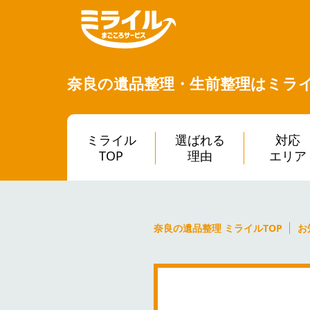
奈良の遺品整理・生前整理は
ミラ
ミライル
選ばれる
対応
TOP
理由
エリア
奈良の遺品整理 ミライルTOP
お